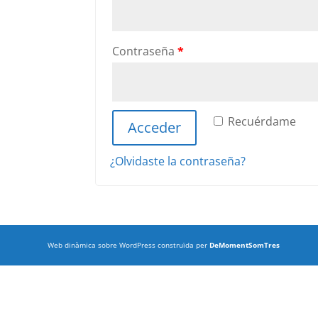
Contraseña
*
Recuérdame
Acceder
¿Olvidaste la contraseña?
Web dinàmica sobre WordPress construïda per
DeMomentSomTres